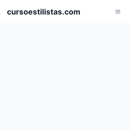
Saltar
cursoestilistas.com
al
contenido