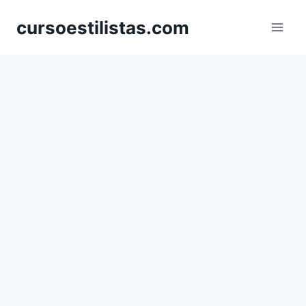
Saltar
cursoestilistas.com
al
contenido