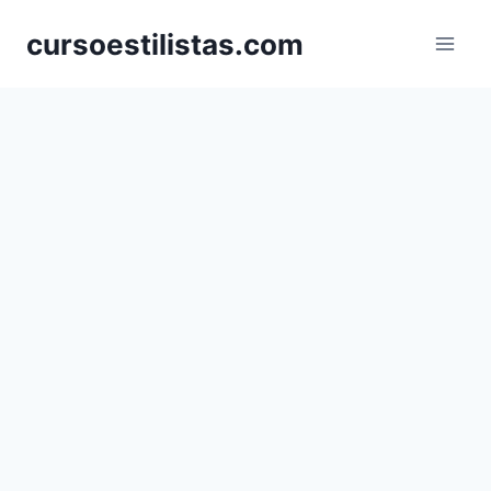
Saltar
cursoestilistas.com
al
contenido