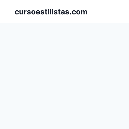
Saltar
cursoestilistas.com
al
contenido