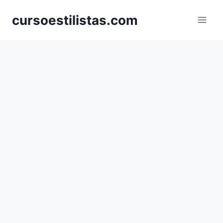
Saltar
cursoestilistas.com
al
contenido