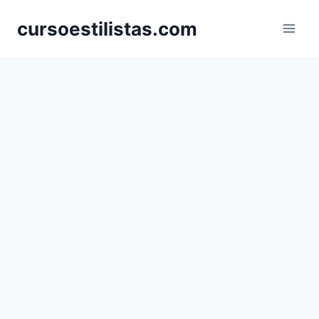
Saltar
cursoestilistas.com
al
contenido