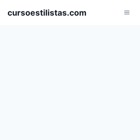
Saltar
cursoestilistas.com
al
contenido