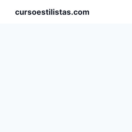
Saltar
cursoestilistas.com
al
contenido